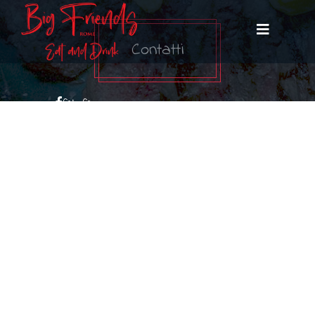
Contatti
fab fa-
facebook-
f