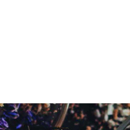
fab
fa-
instagram