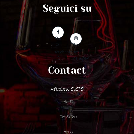
Seguici su
fab
fa-
fab
facebook-
fa-
f
instagram
Contact
+39.06.836.53595
HOME
CHI SIAMO
MENU