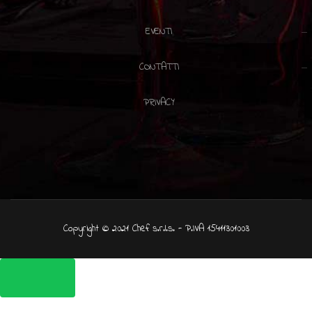
EVENTI
CONTATTI
PRIVACY
Copyright © 2021 Chef s.r.l.s. - P.IVA 15411301003