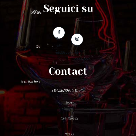
Seguici su
fab
fab
fa-
fab
fa-
facebook-
fa-
f
instagram
Contact
instagram
+39.06.836.53595
HOME
CHI SIAMO
MENU