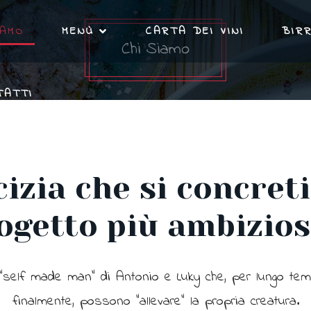
IAMO
MENÙ
CARTA DEI VINI
BIRR
Chi Siamo
TATTI
izia che si concreti
ogetto più ambizioso
 “self made man” di Antonio e Luky che, per lungo temp
finalmente, possono “allevare” la propria creatura.