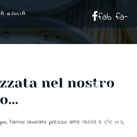
A GJULIA
fab fa-
facebook-f
zzata nel nostro
fab fa-
...
instagram
o, hanno lavorato presso altre realtà e che ora,