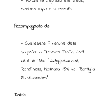
- Porchetta d'agnello alla brace,
sedano rapa e vermouth
Accompagnato da:
- Costasera Amarone della
Valpolicella Classico DOCG 2019
cantina Masi "Uvaggio:Corvina,
Rondinella, Molinara 15% vol. Bottiglia
3L. Jeroboam"
Dolce: