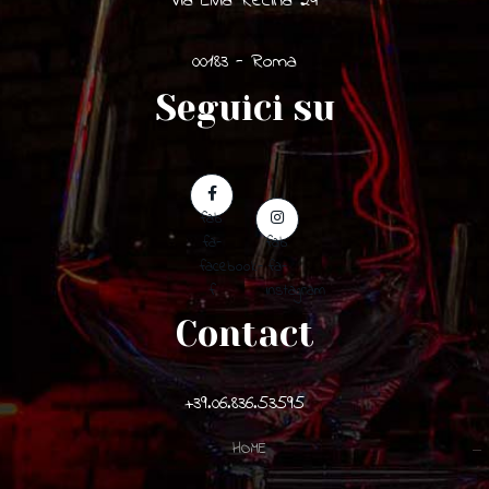
Via Elvia Recina 24
00183 - Roma
Seguici su
fab
fa-
fab
facebook-
fa-
f
instagram
Contact
+39.06.836.53595
HOME