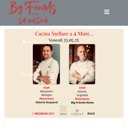
fab fa-
facebook-
f