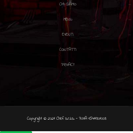
CHI SIAMO
MENU
EVENTI
CONTATTI
PRIVACY
Copyright © 2021 Chef s.r.l.s. - P.IVA 15411301003